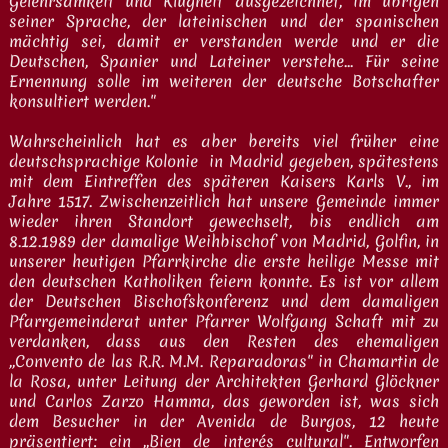
Gelehrsamkeit und Klugheit ausgezeichnet, im übrigen
seiner Sprache, der lateinischen und der spanischen
mächtig sei, damit er verstanden werde und er die
Deutschen, Spanier und Lateiner verstehe... Für seine
Ernennung solle im weiteren der deutsche Botschafter
konsultiert werden."
Wahrscheinlich hat es aber bereits viel früher eine
deutschsprachige Kolonie in Madrid gegeben, spätestens
mit dem Eintreffen des späteren Kaisers Karls V., im
Jahre 1517. Zwischenzeitlich hat unsere Gemeinde immer
wieder ihren Standort gewechselt, bis endlich am
8.12.1989 der damalige Weihbischof von Madrid, Golfin, in
unserer heutigen Pfarrkirche die erste heilige Messe mit
den deutschen Katholiken feiern konnte. Es ist vor allem
der Deutschen Bischofskonferenz und dem damaligen
Pfarrgemeinderat unter Pfarrer Wolfgang Schaft mit zu
verdanken, dass aus den Resten des ehemaligen
„Convento de las R.R. M.M. Reparadoras" in Chamartin de
la Rosa, unter Leitung der Architekten Gerhard Glöckner
und Carlos Zarzo Hamma, das geworden ist, was sich
dem Besucher in der Avenida de Burgos, 12 heute
präsentiert: ein „Bien de interés cultural". Entworfen