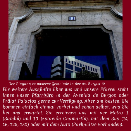
Der Eingang zu unserer Gemeinde in der Av. Burgos 12
Für weitere Auskünfte über uns und unsere Pfarrei steht
Ihnen unser
Pfarrbüro
in der Avenida de Burgos oder
Prälat Palacios gerne zur Verfügung. Aber am besten, Sie
kommen einfach einmal vorbei und sehen selbst, was Sie
bei uns erwartet. Sie erreichen uns mit der Metro 1
(Bambú) und 10 (Estación Chamartín), mit dem Bus (14,
16, 129, 150) oder mit dem Auto (Parkplätze vorhanden).